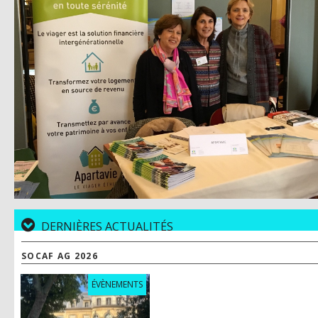
VIAGERS
INSTITUTIONNELS
CONSEIL
ACTUALITÉS
SIMULATEUR DE VIAGER
DERNIÈRES ACTUALITÉS
CONTACT
SOCAF AG 2026
SE CONNECTER
ÉVÈNEMENTS
S'INSCRIRE