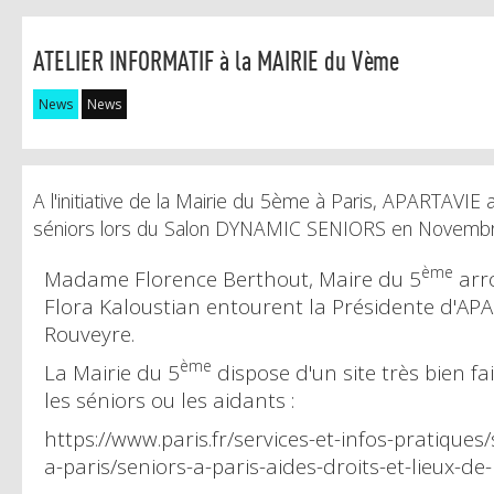
ATELIER INFORMATIF à la MAIRIE du Vème
News
News
A l'initiative de la Mairie du 5ème à Paris, APARTAVI
séniors lors du Salon DYNAMIC SENIORS en Novemb
ème
Madame Florence Berthout, Maire du 5
arr
Flora Kaloustian entourent la Présidente d'A
Rouveyre.
ème
La Mairie du 5
dispose d'un site très bien fai
les séniors ou les aidants :
https://www.paris.fr/services-et-infos-pratiques/
a-paris/seniors-a-paris-aides-droits-et-lieux-d