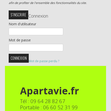
afin de profiter de l'ensemble des fonctionnalités du site.
VIAGERS
S'INSCRIRE
Connexion
INSTITUTIONNELS
Nom d'utilisateur
CONSEIL
Mot de passe
ACTUALITÉS
Mot de passe perdu ?
SIMULATEUR DE VIAGER
CONTACT
Apartavie.fr
SE CONNECTER
Tél : 09 64 28 82 67
Portable : 06 60 52 31 99
S'INSCRIRE